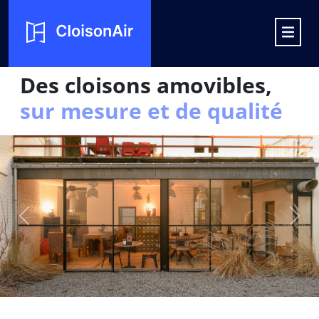
Des
cloisons
amovibles,
sur
mesure
et
de
qualité
Précédente
Suiv