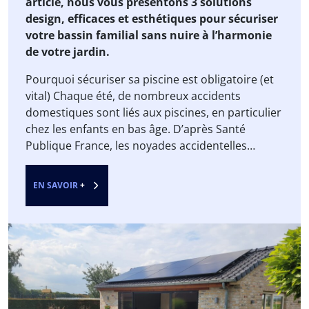
rimer avec compromis esthétique. Dans cet
article, nous vous présentons 3 solutions
design, efficaces et esthétiques pour sécuriser
votre bassin familial sans nuire à l’harmonie
de votre jardin.
Pourquoi sécuriser sa piscine est obligatoire (et
vital) Chaque été, de nombreux accidents
domestiques sont liés aux piscines, en particulier
chez les enfants en bas âge. D’après Santé
Publique France, les noyades accidentelles
représentent l’une des premières causes de
mortalité chez les enfants de moins de 6 ans.
EN SAVOIR
+
Pour lutter contre ce fléau, la loi française exige
depuis 2004 l’installation d’un dispositif de
sécurité normalisé autour des piscines privées
enterrées ou semi-enterrées. Les 4 dispositifs
homologués sont : La barrière de protection
L’alarme sonore La couverture de sécurité L’abri