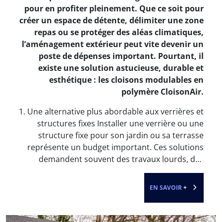
lorsqu'on souhaite ouvrir complètement l'espace
Avec l’arrivée des beaux jours, nombreux sont
ou organiser un événement en extérieur, puis les
ceux qui souhaitent aménager leur extérieur
remettre pour assurer la sécurité des enfants ou
pour en profiter pleinement. Que ce soit pour
des animaux. Une installation simple et sans rails
créer un espace de détente, délimiter une zone
au sol Contrairement à d'autres dispositifs
repas ou se protéger des aléas climatiques,
permanents, les cloisons CloisonAir ne
l’aménagement extérieur peut vite devenir un
nécessitent pas de fixation au sol. Aucune
poste de dépenses important. Pourtant, il
détérioration de votre terrasse ou pelouse : les
existe une solution astucieuse, durable et
cloisons reposent sur des supports stables,
esthétique : les cloisons modulables en
pensés pour résister aux intempéries. Cette
polymère CloisonAir.
installation sans rails au sol garantit à la fois un
1. Une alternative plus abordable aux verrières et
rendu épuré et une liberté de mouvement totale.
structures fixes Installer une verrière ou une
Résistance et sécurité certifiées Fabriquées en
structure fixe pour son jardin ou sa terrasse
polymère ultra-résistant, ces cloisons absorbent
représente un budget important. Ces solutions
les chocs (même les plus puissants) sans se
demandent souvent des travaux lourds, des
briser. Elles assurent une barrière physique
autorisations et un entretien rigoureux. Les
efficace pour les enfants et les animaux, tout en
cloisons modulables en polymère offrent un
respectant les normes de sécurité. Vous pouvez
EN SAVOIR
+
résultat visuel très proche du verre, sans les
également y intégrer une porte avec fermeture